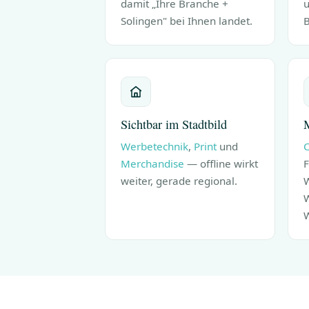
damit „Ihre Branche +
u
Solingen" bei Ihnen landet.
B
Sichtbar im Stadtbild
M
Werbetechnik
,
Print
und
C
Merchandise
— offline wirkt
F
weiter, gerade regional.
W
W
W