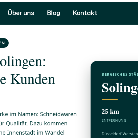
Über uns
Blog
Kontakt
EN
olingen:
hre Kunden
BERGISCHES STÄ
Solin
25 km
marke im Namen: Schneidwaren
ENTFERNUNG
für Qualität. Dazu kommen
ine Innenstadt im Wandel
Düsseldorf-Wersten