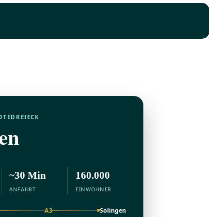
DTEDREIECK
gen
~30 Min
160.000
ANFAHRT
EINWOHNER
A3
Solingen