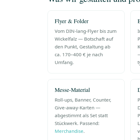
Flyer & Folder
B
Vom DIN-lang-Flyer bis zum
I
Wickelfalz — Botschaft auf
P
den Punkt, Gestaltung ab
K
ca. 170–400 € je nach
—
Umfang.
t
Messe-Material
Roll-ups, Banner, Counter,
P
Give-away-Karten —
D
abgestimmt als Set statt
P
Stückwerk. Passend:
L
Merchandise
.
v
b