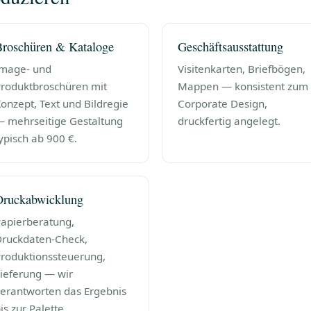
roschüren & Kataloge
Geschäftsausstattung
mage- und
Visitenkarten, Briefbögen,
roduktbroschüren mit
Mappen — konsistent zum
onzept, Text und Bildregie
Corporate Design,
 mehrseitige Gestaltung
druckfertig angelegt.
ypisch ab 900 €.
Druckabwicklung
apierberatung,
ruckdaten-Check,
roduktionssteuerung,
ieferung — wir
erantworten das Ergebnis
is zur Palette.