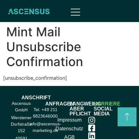
Inhalt
springen
Mint Mail
Unsubscribe
Confirmation
[unsubscribe_confirmation]
ANSCHRIFT
Ascensus
ANFRAGEN
LANGWEILIG
KARRIERE
ABER
SOCIAL
Tel. +49 211
GmbH
PFLICHT
MEDIA
8823646000
Werstener
Impressum
info@ascensus-
Dorfstraße
Datenschutz
marketing.de
152
AGB
40591