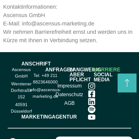
Kontaktinformationen:
Ascensus GmbH
E-Mail: info@ascensus-marketing.de
Wir nehmen Barrierefreiheit ernst und werden uns in
Kürze mit Ihnen in Verbindung setzen.
ANSCHRIFT
Ascensus
ANFRAGEN
LANGWEILIG
KARRIERE
ABER
SOCIAL
Tel. +49 211
GmbH
PFLICHT
MEDIA
8823646000
Werstener
Impressum
info@ascensus-
Dorfstraße
Datenschutz
marketing.de
152
AGB
40591
Düsseldorf
MARKETINGAGENTUR