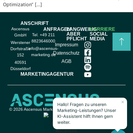
Optimization“ […]
ANSCHRIFT
Ascensus
ANFRAGEN
LANGWEILIG
KARRIERE
ABER
SOCIAL
Tel. +49 211
GmbH
PFLICHT
MEDIA
8823646000
Werstener
Impressum
info@ascensus-
Dorfstraße
Datenschutz
marketing.de
152
AGB
40591
Düsseldorf
MARKETINGAGENTUR
© 2026 Ascensus Marketing eine Marke der Ascensus GmbH