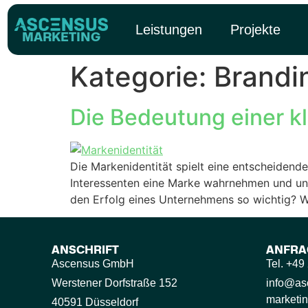
Inhalt
springen
Leistungen
Projekte
MARKETING
Kategorie:
Brandi
Die Bedeutung einer k
Die Markenidentität spielt eine entscheidend
Interessenten eine Marke wahrnehmen und unt
den Erfolg eines Unternehmens so wichtig? Wa
ANSCHRIFT
ANFRA
Ascensus GmbH
Tel. +4
Werstener Dorfstraße 152
info@as
marketin
40591 Düsseldorf