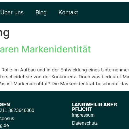
Über uns
Blog
Kontakt
ng
laren Markenidentität
e Rolle im Aufbau und in der Entwicklung eines Unternehmen
erscheidet sie von der Konkurrenz. Doch was bedeutet Mark
s ist Markenidentität? Die Markenidentität beschreibt das 
GEN
LANGWEILIG ABER
PFLICHT
9 211 8823646000
Impressum
census-
Datenschutz
g.de